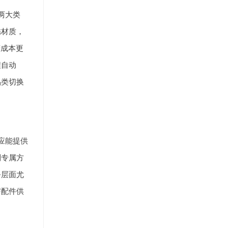
两大类
锈材质，
营成本更
程自动
品类切换
应能提供
制专属方
务层面尤
与配件供